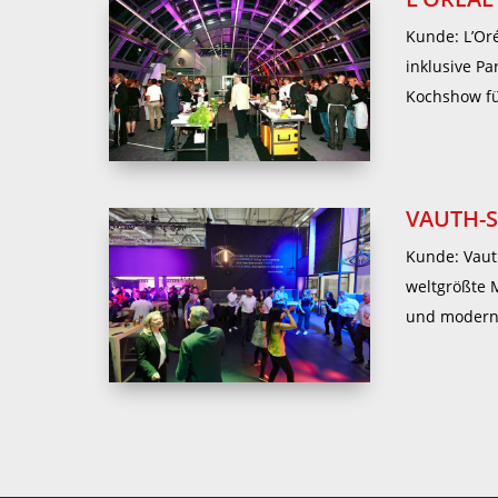
Kunde: L’Or
inklusive P
Kochshow fü
VAUTH-
Kunde: Vaut
weltgrößte 
und moderner