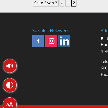
Seite 2 von 2
«
1
2
Soziales Netzwerk
Adr
KF 
Hoc
414
Tele
600
Fax: