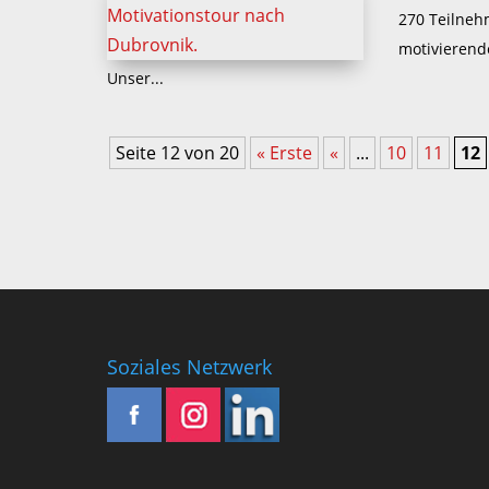
270 Teilneh
motivierende
Unser...
Seite 12 von 20
« Erste
«
...
10
11
12
Soziales Netzwerk