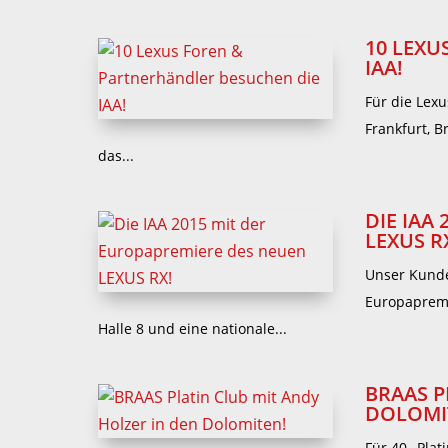
10 LEXU
IAA!
Für die Lex
Frankfurt, 
das...
DIE IAA
LEXUS R
Unser Kunde
Europapremi
Halle 8 und eine nationale...
BRAAS P
DOLOMI
Für 40 „Pla